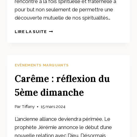
rencontre à la fois spirituelle et fraternelle a
pour but non seulement de permettre une
découverte mutuelle de nos spiritualités…
4/5
LIRE LA SUITE
–
CHRÉTIENS
ET
MUSULMANS
:
EVÈNEMENTS MARQUANTS
ENSEMBLE
AVEC
Carême : réflexion du
MARIE
5ème dimanche
Par
Tiffany
15 mars 2024
L’ancienne alliance deviendra périmée. Le
prophète Jérémie annonce le début d’une
nouvelle relation avec Dieu. Désormais,