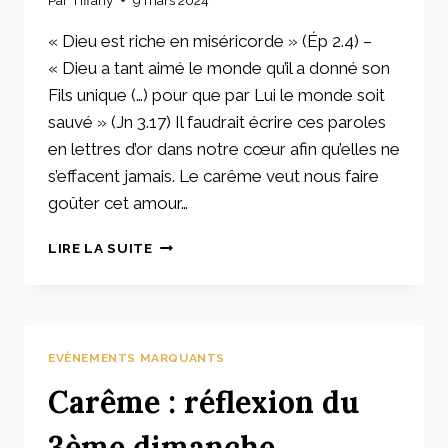
« Dieu est riche en miséricorde » (Ép 2.4) –
« Dieu a tant aimé le monde qu’il a donné son
Fils unique (…) pour que par Lui le monde soit
sauvé » (Jn 3.17) Il faudrait écrire ces paroles
en lettres d’or dans notre cœur afin qu’elles ne
s’effacent jamais. Le carême veut nous faire
goûter cet amour…
CARÊME
LIRE LA SUITE
:
RÉFLEXION
DU
4ÈME
DIMANCHE
EVÈNEMENTS MARQUANTS
Carême : réflexion du
3ème dimanche