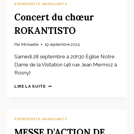
DES
EVÈNEMENTS MARQUANTS
GENS
DE
Concert du chœur
VOYAGE
DE
ROKANTISTO
LA
SEINE
Par
Mickaelle
19 septembre 2024
SAINT
DENIS
Samedi 28 septembre à 20h30 Église Notre
Dame de la Visitation (46 rue Jean Mermoz à
Rosny)
CONCERT
LIRE LA SUITE
DU
CHŒUR
ROKANTISTO
EVÈNEMENTS MARQUANTS
MESSE D’ACTION DE