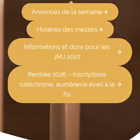
Annonces de la semaine
Horaires des messes
Informations et dons pour les
JMJ 2027
Rentrée 2026 – Inscriptions
catéchisme, aumônerie éveil à la
foi