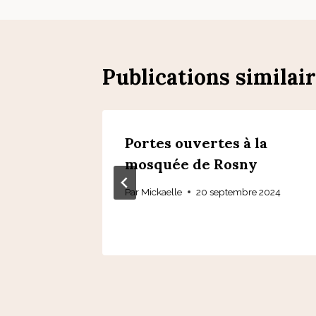
l’article
Publications similai
rc
Portes ouvertes à la
mosquée de Rosny
2025
Par
Mickaelle
20 septembre 2024