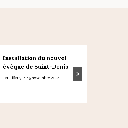
Installation du nouvel
Remerc
évêque de Saint-Denis
soirée
louang
Par
Tiffany
15 novembre 2024
Par
Geoffre