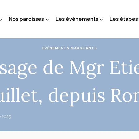
Nos paroisses
Les évènements
Les étapes
EVÈNEMENTS MARQUANTS
sage de Mgr Eti
illet, depuis R
e 2025