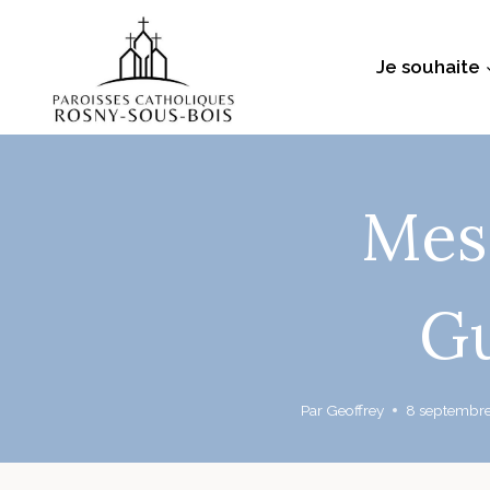
Aller
au
Je souhaite
contenu
Mes
Gu
Par
Geoffrey
8 septembr