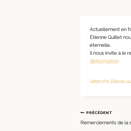
Actuellement en 
Étienne Guillet no
éternelle.
Il nous invite à 
d’information
Lettre-Mgr-Etienne-G
Navigation
PRÉCÉDENT
Remerciements de la s
de