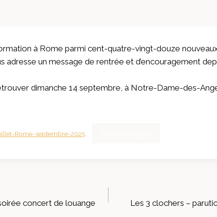
formation à Rome parmi cent-quatre-vingt-douze nouveau
us adresse un message de rentrée et d’encouragement depui
le retrouver dimanche 14 septembre, à Notre-Dame-des-Ang
Télécharger
uillet-Rome-septembre-2025
oirée concert de louange
Les 3 clochers – paruti