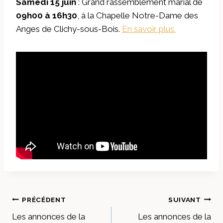
Samedi 15 juin
: Grand rassemblement marial de
09h00 à 16h30
, à la Chapelle Notre-Dame des
Anges de Clichy-sous-Bois.
En savoir plus.
Navigation
PRÉCÉDENT
SUIVANT
Les annonces de la
Les annonces de la