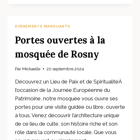
LA
SEMAINE
DU
21
EVÈNEMENTS MARQUANTS
AU
29
Portes ouvertes à la
SEPTEMBRE
2024
mosquée de Rosny
Par
Mickaelle
20 septembre 2024
Découvrez un Lieu de Paix et de SpiritualitéÀ
l’occasion de la Journée Européenne du
Patrimoine, notre mosquée vous ouvre ses
portes pour une visite guidée ou libre, ouverte
à tous. Venez découvrir l’architecture unique
de ce lieu de culte, son histoire riche et son
rôle dans la communauté locale. Que vous