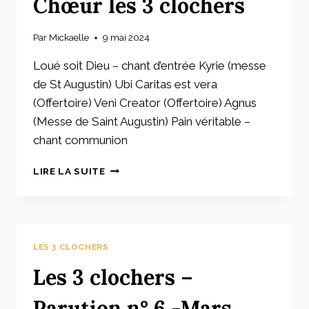
Chœur les 3 clochers
Par
Mickaelle
9 mai 2024
Loué soit Dieu – chant d’entrée Kyrie (messe
de St Augustin) Ubi Caritas est vera
(Offertoire) Veni Creator (Offertoire) Agnus
(Messe de Saint Augustin) Pain véritable –
chant communion
CHŒUR
LIRE LA SUITE
LES
3
CLOCHERS
LES 3 CLOCHERS
Les 3 clochers –
Parution n° 6 -Mars