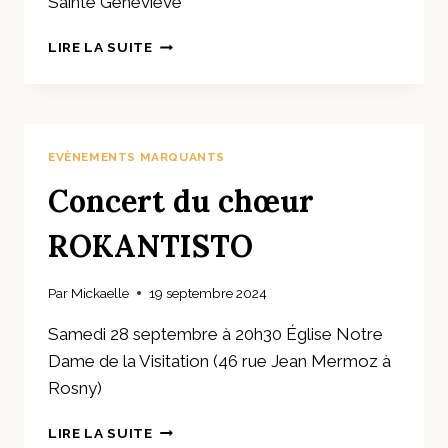
Sainte Geneviève
VEILLÉE
LIRE LA SUITE
DE
PRIÈRE
PAR
L’AUMÔNERIE
DES
EVÈNEMENTS MARQUANTS
GENS
DE
Concert du chœur
VOYAGE
DE
ROKANTISTO
LA
SEINE
Par
Mickaelle
19 septembre 2024
SAINT
DENIS
Samedi 28 septembre à 20h30 Église Notre
Dame de la Visitation (46 rue Jean Mermoz à
Rosny)
CONCERT
LIRE LA SUITE