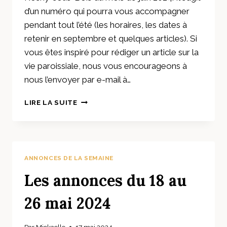
d’un numéro qui pourra vous accompagner
pendant tout l’été (les horaires, les dates à
retenir en septembre et quelques articles). Si
vous êtes inspiré pour rédiger un article sur la
vie paroissiale, nous vous encourageons à
nous l’envoyer par e-mail à…
LES
LIRE LA SUITE
3
CLOCHERS
–
PARUTION
N°
ANNONCES DE LA SEMAINE
7
-
Les annonces du 18 au
JUIN
2024
26 mai 2024
Par
Mickaelle
17 mai 2024