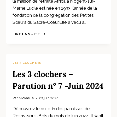
la maison de retraite Africa à Nogent-sur-
Marne.Lucile est née en 1933, l’année de la
fondation de la congrégation des Petites
Sœurs du Sacré-Cœur.Elle a vécu à…
SR
LIRE LA SUITE
LUCILE,
PETITE
SOEUR
DU
SACRÉ
LES 3 CLOCHERS
COEUR
Les 3 clochers –
Parution n° 7 -Juin 2024
Par
Mickaelle
28 juin 2024
Découvrez le bulletin des paroisses de
Rosny-sous-Bois du mois de juin 2024. Il s’agit