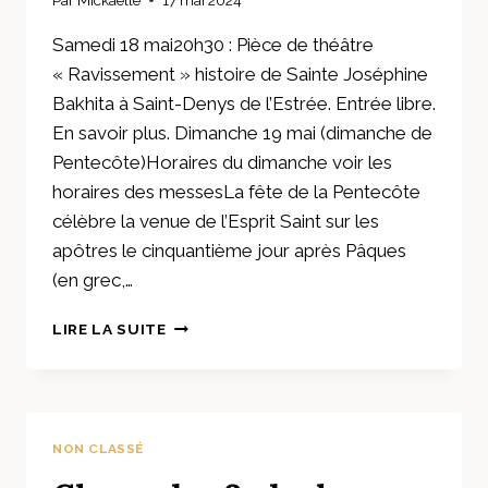
Samedi 18 mai20h30 : Pièce de théâtre
« Ravissement » histoire de Sainte Joséphine
Bakhita à Saint-Denys de l’Estrée. Entrée libre.
En savoir plus. Dimanche 19 mai (dimanche de
Pentecôte)Horaires du dimanche voir les
horaires des messesLa fête de la Pentecôte
célèbre la venue de l’Esprit Saint sur les
apôtres le cinquantième jour après Pâques
(en grec,…
LES
LIRE LA SUITE
ANNONCES
DU
18
AU
26
NON CLASSÉ
MAI
2024